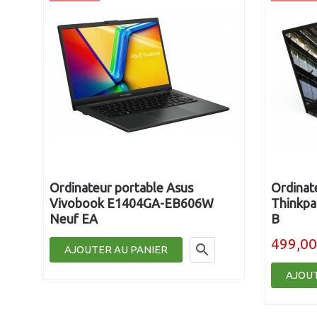
Ordinateur portable Asus
Ordinat
ade
Vivobook E1404GA-EB606W
Thinkpa
Neuf EA
B
499,00

AJOUTER AU PANIER
AJOUT