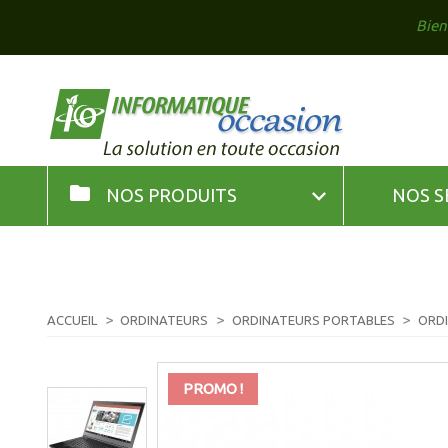
Bien
folder

NOS PRODUITS
NOS S
ACCUEIL
ORDINATEURS
ORDINATEURS PORTABLES
ORDI
PROMO !