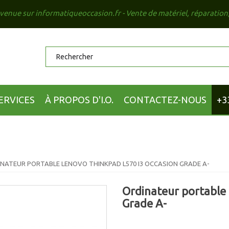
venue sur informatiqueoccasion.fr - Vente de matériel, réparation
ERVICES
À PROPOS D'I.O.
CONTACTEZ-NOUS
+3
NATEUR PORTABLE LENOVO THINKPAD L570 I3 OCCASION GRADE A-
Ordinateur portable
Grade A-