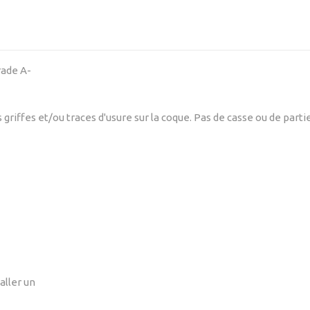
rade A-
griffes et/ou traces d'usure sur la coque. Pas de casse ou de par
ller un