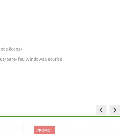
et pilotes)
ivirus/pare-feu Windows Sécurité
keyboard_arrow_left
keyboard_arrow_right
PROMO !
P