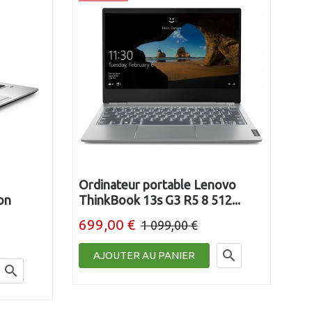
Ordinateur portable Lenovo
Or
on
ThinkBook 13s G3 R5 8 512...
El
699,00 €
29
1 099,00 €

AJOUTER AU PANIER
