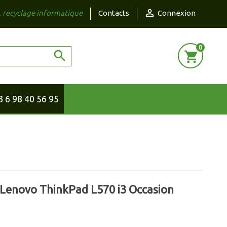

, recyclage informatique
Contacts
Connexion
0

shopping_cart
3 6 98 40 56 95
 Lenovo ThinkPad L570 i3 Occasion