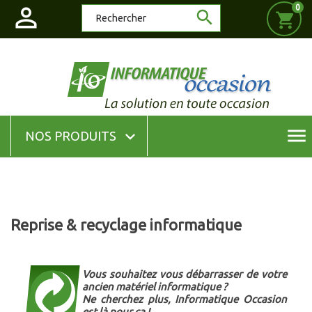

0

shopping_cart
menu

NOS PRODUITS
Reprise & recyclage informatique
Vous souhaitez vous débarrasser de votre
ancien matériel informatique ?
Ne cherchez plus, Informatique Occasion
est là pour ça !