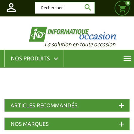

0

shopping_cart
menu

NOS PRODUITS
add
ARTICLES RECOMMANDÉS
add
NOS MARQUES