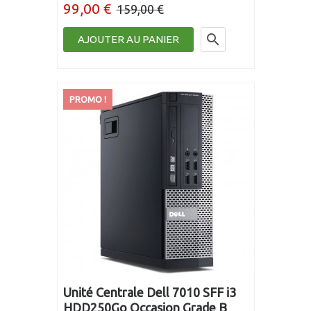
99,00 €
159,00 €

AJOUTER AU PANIER
PROMO !
Unité Centrale Dell 7010 SFF i3
HDD250Go Occasion Grade B