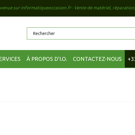
venue sur informatiqueoccasion.fr - Vente de matériel, réparation
ERVICES
À PROPOS D'I.O.
CONTACTEZ-NOUS
+3