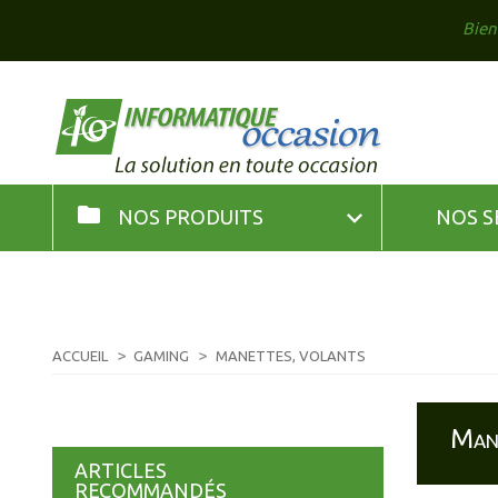
Bien
folder

NOS PRODUITS
NOS S
ACCUEIL
GAMING
MANETTES, VOLANTS
Mane
ARTICLES
RECOMMANDÉS