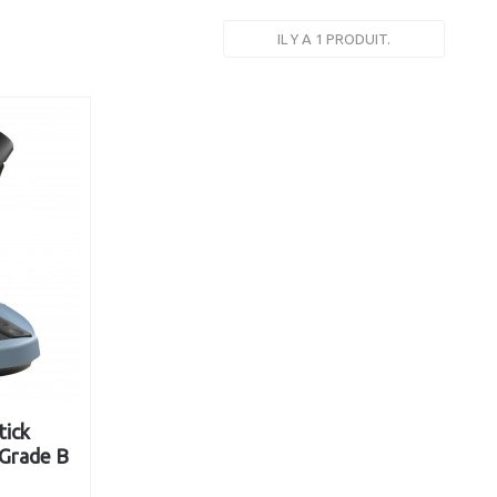
IL Y A 1 PRODUIT.
tick
 Grade B