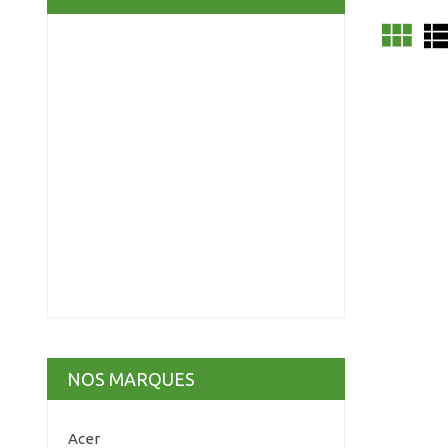
view_module
view_l
NOS MARQUES
Acer