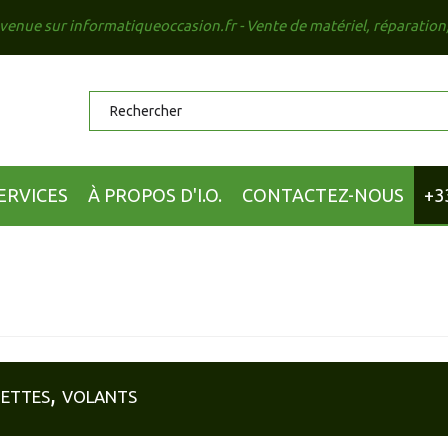
venue sur informatiqueoccasion.fr - Vente de matériel, réparation
ERVICES
À PROPOS D'I.O.
CONTACTEZ-NOUS
+3
ttes, volants