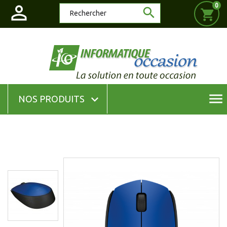

0

shopping_cart
menu

NOS PRODUITS