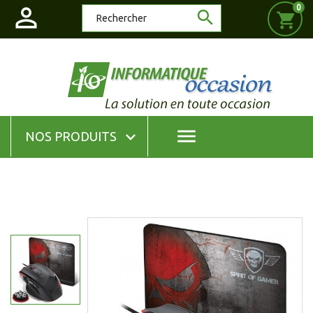

0

shopping_cart
menu

NOS PRODUITS