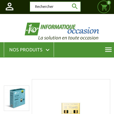

0

shopping_cart
menu

NOS PRODUITS