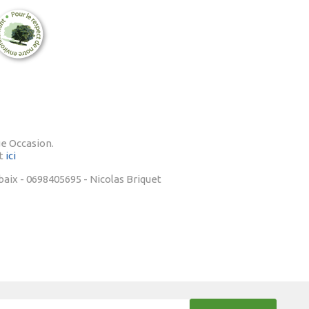
ue Occasion.
nt
ici
baix - 0698405695 - Nicolas Briquet