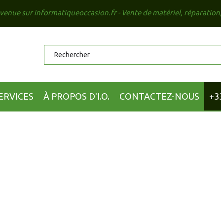
venue sur informatiqueoccasion.fr - Vente de matériel, réparation
ERVICES
À PROPOS D'I.O.
CONTACTEZ-NOUS
+3