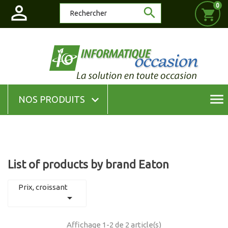

0

shopping_cart
menu

NOS PRODUITS
List of products by brand Eaton
Prix, croissant

Affichage 1-2 de 2 article(s)